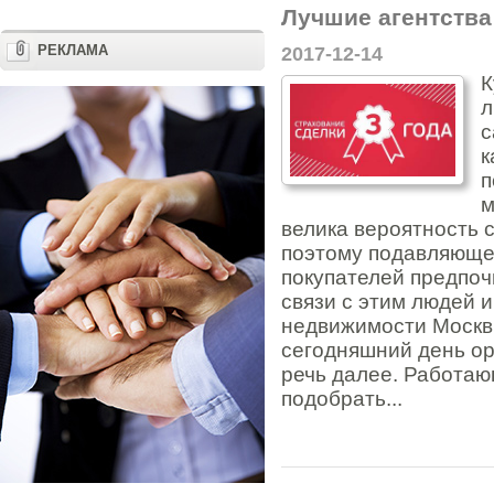
Лучшие агентств
РЕКЛАМА
2017-12-14
К
л
с
к
п
м
велика вероятность 
поэтому подавляюще
покупателей предпоч
связи с этим людей 
недвижимости Москв
сегодняшний день ор
речь далее. Работаю
подобрать...