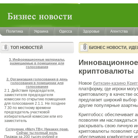
Политика
Украина
Одесса
Здоровье
Агентства
ТОП НОВОСТЕЙ
БИЗНЕС НОВОСТИ, ИД
3. Информационные материалы,
Инновационное 
размещаемые в помещении для
голосования
криптовалюты
2. Организация голосования в день
Новое
биткоин-казино Крип
голосования в помещении для
голосования
платформу, где игроки мог
2.1. Действия председателя,
криптовалюту в качестве о
заместителя председателя
комиссии по открытию помещения
предлагает широкий выбор и
для голосования 2.1.1. Не позднее
другие популярные азартны
7.30 по местному времени
председатель участковой
Криптобосс обеспечивает а
избирательной комиссии или его
позволяя им наслаждаться
заместитель
раскрывать свою личную и
Сотрудник «Матч ТВ»: Никаких прав.
криптовалюты позволяет с
Сейчас ты полный ноль
обеспечивая комфортное иг
Пиджак за 200 тысяч рублей и