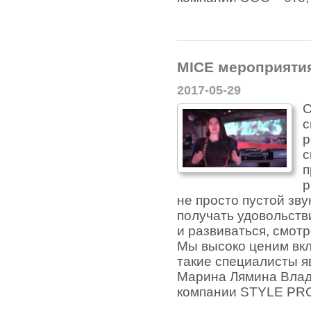
MICE мероприяти
2017-05-29
С
с
р
с
п
р
не просто пустой зв
получать удовольств
и развиваться, смотр
Мы высоко ценим вкла
такие специалисты я
Марина Лямина Влад
компании STYLE PRO