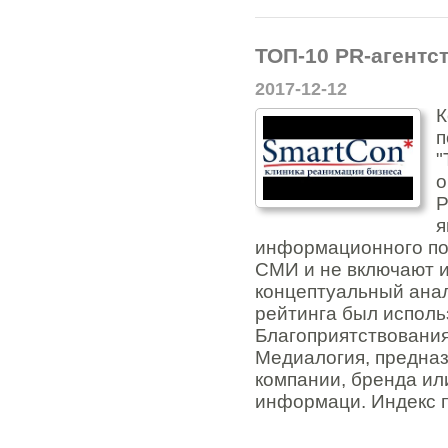
ТОП-10 PR-агентс
2017-12-12
К
п
"
о
Р
я
информационного по
СМИ и не включают 
концептуальный анал
рейтинга был испол
Благоприятствования
Медиалогия, предна
компании, бренда ил
информаци. Индекс п