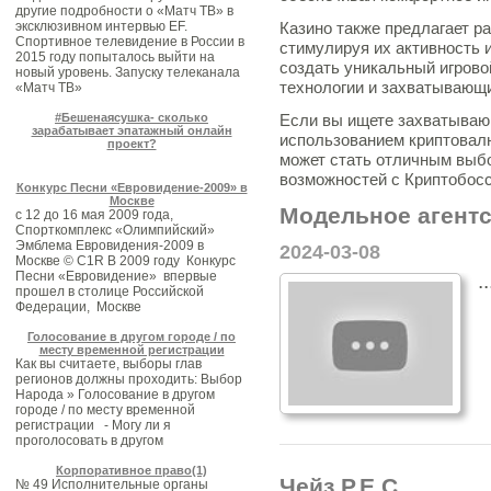
другие подробности о «Матч ТВ» в
эксклюзивном интервью EF.
Казино также предлагает р
Спортивное телевидение в России в
стимулируя их активность 
2015 году попыталось выйти на
создать уникальный игрово
новый уровень. Запуску телеканала
технологии и захватывающи
«Матч ТВ»
#Бешенаясушка- сколько
Если вы ищете захватывающ
зарабатывает эпатажный онлайн
использованием криптовалю
проект?
может стать отличным выбо
возможностей с Криптобосс
Конкурс Песни «Евровидение-2009» в
Москве
Модельное агентс
с 12 до 16 мая 2009 года,
Спорткомплекс «Олимпийский»
Эмблема Евровидения-2009 в
2024-03-08
Москве © C1R В 2009 году Конкурс
Песни «Евровидение» впервые
..
прошел в столице Российской
Федерации, Москве
Голосование в другом городе / по
месту временной регистрации
Как вы считаете, выборы глав
регионов должны проходить: Выбор
Народа » Голосование в другом
городе / по месту временной
регистрации - Могу ли я
проголосовать в другом
Корпоративное право(1)
Чейз Р.Е.С.
№ 49 Исполнительные органы