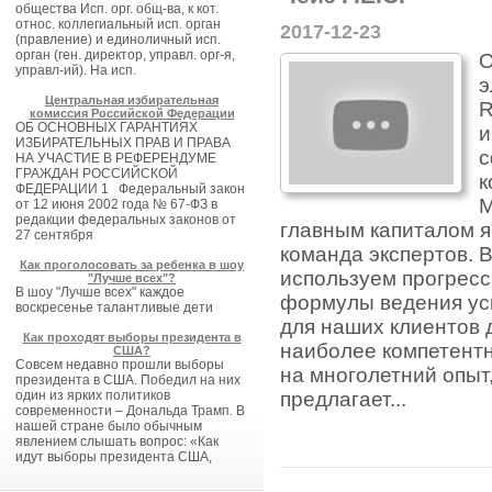
общества Исп. орг. общ-ва, к кот.
относ. коллегиальный исп. орган
2017-12-23
(правление) и единоличный исп.
орган (ген. директор, управл. орг-я,
О
управл-ий). На исп.
э
Центральная избирательная
R
комиссия Российской Федерации
ОБ ОСНОВНЫХ ГАРАНТИЯХ
и
ИЗБИРАТЕЛЬНЫХ ПРАВ И ПРАВА
с
НА УЧАСТИЕ В РЕФЕРЕНДУМЕ
ГРАЖДАН РОССИЙСКОЙ
к
ФЕДЕРАЦИИ 1 Федеральный закон
М
от 12 июня 2002 года № 67-ФЗ в
редакции федеральных законов от
главным капиталом я
27 сентября
команда экспертов. 
Как проголосовать за ребенка в шоу
используем прогрес
"Лучше всех"?
В шоу "Лучше всех" каждое
формулы ведения ус
воскресенье талантливые дети
для наших клиентов 
Как проходят выборы президента в
наиболее компетент
США?
Совсем недавно прошли выборы
на многолетний опыт
президента в США. Победил на них
предлагает...
один из ярких политиков
современности – Дональда Трамп. В
нашей стране было обычным
явлением слышать вопрос: «Как
идут выборы президента США,